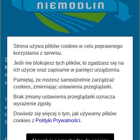
Strona używa plików cookies w celu poprawnego
korzystania z serwisu.
Zakład Gospodarki Komunalnej i Mieszkaniowej w
Jeśli nie blokujesz tych plików, to zgadzasz się na
Niemodlinie
ich użycie oraz zapisanie w pamięci urządzenia.
49-100 Niemodlin
Pamiętaj, że możesz samodzielnie zarządzać
ul. ul. Wojska Polskiego 3
cookies, zmieniając ustawienia przeglądarki.
Brak zmiany ustawienia przeglądarki oznacza
Tel/Fax:
+48774606423
| +48774606318
wyrażenie zgody.
email:
biuro@zgkimniemodlin.pl
Dowiedz się więcej o tym, jak używamy plików
NIP: 991-040-80-56
cookies z
Polityki Prywatności
.
REGON: 160163206
Godziny urzędowania: