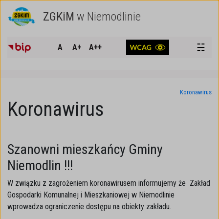
ZGKiM
w Niemodlinie
SZUKAJ
☵
A
A+
A++
Koronawirus
Koronawirus
Szanowni mieszkańcy Gminy
Niemodlin !!!
W związku z zagrożeniem koronawirusem informujemy że Zakład
Gospodarki Komunalnej i Mieszkaniowej w Niemodlinie
wprowadza ograniczenie dostępu na obiekty zakładu.