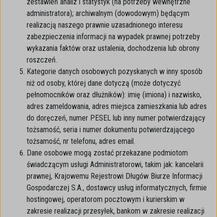
zestawień analiz i statystyk (na potrzeby wewnętrzne
administratora); archiwalnym (dowodowym) będącym
realizacją naszego prawnie uzasadnionego interesu
zabezpieczenia informacji na wypadek prawnej potrzeby
wykazania faktów oraz ustalenia, dochodzenia lub obrony
roszczeń.
Kategorie danych osobowych pozyskanych w inny sposób
niż od osoby, której dane dotyczą (może dotyczyć
pełnomocników oraz dłużników): imię (imiona) i nazwisko,
adres zameldowania, adres miejsca zamieszkania lub adres
do doręczeń, numer PESEL lub inny numer potwierdzający
tożsamość, seria i numer dokumentu potwierdzającego
tożsamość, nr telefonu, adres email.
Dane osobowe mogą zostać przekazane podmiotom
świadczącym usługi Administratorowi, takim jak: kancelarii
prawnej, Krajowemu Rejestrowi Długów Biurze Informacji
Gospodarczej S.A., dostawcy usług informatycznych, firmie
hostingowej, operatorom pocztowym i kurierskim w
zakresie realizacji przesyłek, bankom w zakresie realizacji