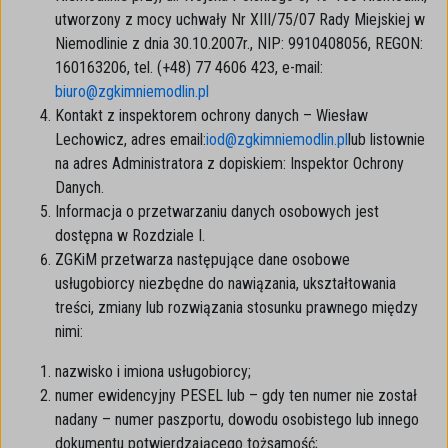
utworzony z mocy uchwały Nr XIII/75/07 Rady Miejskiej w
Niemodlinie z dnia 30.10.2007r., NIP: 9910408056, REGON:
160163206, tel. (+48) 77 4606 423, e-mail:
biuro@zgkimniemodlin.pl
Kontakt z inspektorem ochrony danych – Wiesław
Lechowicz, adres email:
iod@zgkimniemodlin.pl
lub listownie
na adres Administratora z dopiskiem: Inspektor Ochrony
Danych.
Informacja o przetwarzaniu danych osobowych jest
dostępna w Rozdziale I.
ZGKiM przetwarza następujące dane osobowe
usługobiorcy niezbędne do nawiązania, ukształtowania
treści, zmiany lub rozwiązania stosunku prawnego między
nimi:
nazwisko i imiona usługobiorcy;
numer ewidencyjny PESEL lub – gdy ten numer nie został
nadany – numer paszportu, dowodu osobistego lub innego
dokumentu potwierdzającego tożsamość;