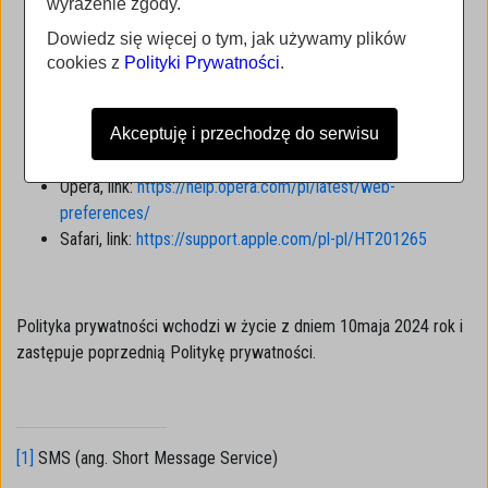
dane witryn; Blokada; Zezwalaj; Wyczyść przy zamknięciu;
wyrażenie zgody.
Pliki cookie i dane witryny, na które tymczasowo
Dowiedz się więcej o tym, jak używamy plików
zezwolono.
cookies z
Polityki Prywatności
.
Mozilla Firefox, link:
https://support.mozilla.org/pl/kb/ciasteczka
Chrome, link:
Akceptuję i przechodzę do serwisu
https://support.google.com/chrome/answer/95647?hl=pl
Opera, link:
https://help.opera.com/pl/latest/web-
preferences/
Safari, link:
https://support.apple.com/pl-pl/HT201265
Polityka prywatności wchodzi w życie z dniem 10maja 2024 rok i
zastępuje poprzednią Politykę prywatności.
[1]
SMS (ang. Short Message Service)