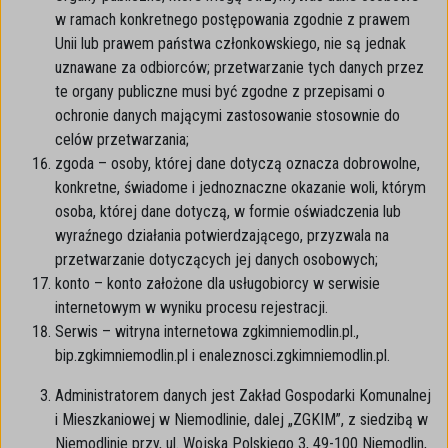
w ramach konkretnego postępowania zgodnie z prawem
Unii lub prawem państwa członkowskiego, nie są jednak
uznawane za odbiorców; przetwarzanie tych danych przez
te organy publiczne musi być zgodne z przepisami o
ochronie danych mającymi zastosowanie stosownie do
celów przetwarzania;
zgoda – osoby, której dane dotyczą oznacza dobrowolne,
konkretne, świadome i jednoznaczne okazanie woli, którym
osoba, której dane dotyczą, w formie oświadczenia lub
wyraźnego działania potwierdzającego, przyzwala na
przetwarzanie dotyczących jej danych osobowych;
konto – konto założone dla usługobiorcy w serwisie
internetowym w wyniku procesu rejestracji.
Serwis – witryna internetowa zgkimniemodlin.pl.,
bip.zgkimniemodlin.pl i enaleznosci.zgkimniemodlin.pl.
Administratorem danych jest Zakład Gospodarki Komunalnej
i Mieszkaniowej w Niemodlinie, dalej „ZGKIM”, z siedzibą w
Niemodlinie przy, ul. Wojska Polskiego 3, 49-100 Niemodlin,