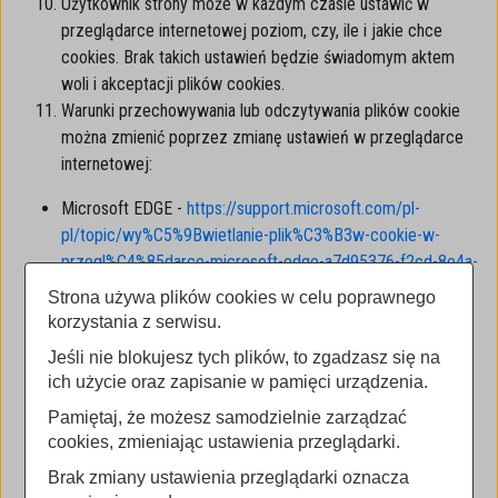
Użytkownik strony może w każdym czasie ustawić w
przeglądarce internetowej poziom, czy, ile i jakie chce
cookies. Brak takich ustawień będzie świadomym aktem
woli i akceptacji plików cookies.
Warunki przechowywania lub odczytywania plików cookie
można zmienić poprzez zmianę ustawień w przeglądarce
internetowej:
Microsoft EDGE -
https://support.microsoft.com/pl-
pl/topic/wy%C5%9Bwietlanie-plik%C3%B3w-cookie-w-
przegl%C4%85darce-microsoft-edge-a7d95376-f2cd-8e4a-
25dc-1de753474879
, informacja o miejscu ustawień w
Strona używa plików cookies w celu poprawnego
przeglądarce EDGE (Ścieżka do plików cookies i
korzystania z serwisu.
uprawnienia witryny wraz z opisem): Ustawienia > Pliki
Jeśli nie blokujesz tych plików, to zgadzasz się na
cookies i uprawnienia witryny > Przechowywane dane i pliki
ich użycie oraz zapisanie w pamięci urządzenia.
cookie (Przechowywane dane i pliki cookie); dostępne
Pamiętaj, że możesz samodzielnie zarządzać
ustawienia: Zezwalaj witrynom na zapisywanie i
cookies, zmieniając ustawienia przeglądarki.
odczytywanie danych w plikach cookie (zalecane); Blokuj
pliki cookie innych firm; Zobacz wszystkie pliki cookie i
Brak zmiany ustawienia przeglądarki oznacza