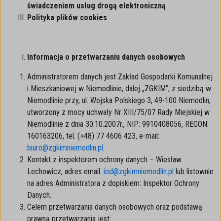
świadczeniem usług drogą elektroniczną
Polityka plików cookies
Informacja o przetwarzaniu danych osobowych
Administratorem danych jest Zakład Gospodarki Komunalnej
i Mieszkaniowej w Niemodlinie, dalej „ZGKIM”, z siedzibą w
Niemodlinie przy, ul. Wojska Polskiego 3, 49-100 Niemodlin,
utworzony z mocy uchwały Nr XIII/75/07 Rady Miejskiej w
Niemodlinie z dnia 30.10.2007r., NIP: 9910408056, REGON:
160163206, tel. (+48) 77 4606 423, e-mail:
biuro@zgkimniemodlin.pl
.
Kontakt z inspektorem ochrony danych – Wiesław
Lechowicz, adres email:
iod@zgkimniemodlin.pl
lub listownie
na adres Administratora z dopiskiem: Inspektor Ochrony
Danych.
Celem przetwarzania danych osobowych oraz podstawą
prawną przetwarzania jest: