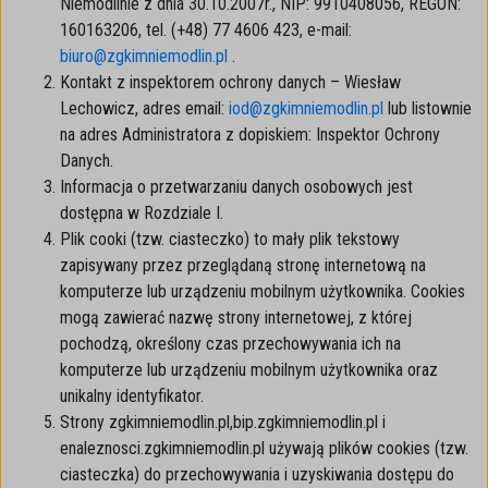
Niemodlinie z dnia 30.10.2007r., NIP: 9910408056, REGON:
160163206, tel. (+48) 77 4606 423, e-mail:
biuro@zgkimniemodlin.pl
.
Kontakt z inspektorem ochrony danych – Wiesław
Lechowicz, adres email:
iod@zgkimniemodlin.pl
lub listownie
na adres Administratora z dopiskiem: Inspektor Ochrony
Danych.
Informacja o przetwarzaniu danych osobowych jest
dostępna w Rozdziale I.
Plik cooki (tzw. ciasteczko) to mały plik tekstowy
zapisywany przez przeglądaną stronę internetową na
komputerze lub urządzeniu mobilnym użytkownika. Cookies
mogą zawierać nazwę strony internetowej, z której
pochodzą, określony czas przechowywania ich na
komputerze lub urządzeniu mobilnym użytkownika oraz
unikalny identyfikator.
Strony zgkimniemodlin.pl,bip.zgkimniemodlin.pl i
enaleznosci.zgkimniemodlin.pl używają plików cookies (tzw.
ciasteczka) do przechowywania i uzyskiwania dostępu do