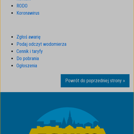
RODO
Koronawirus
Zgłoś awarię
Podaj odczyt wodomierza
Cennik i taryfy
Do pobrania
Ogłoszenia
Powrót do poprzedniej strony »