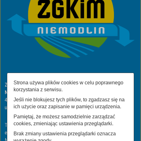
Strona używa plików cookies w celu poprawnego
Zakład Gospodarki Komunalnej i Mieszkaniowej w
korzystania z serwisu.
Niemodlinie
Jeśli nie blokujesz tych plików, to zgadzasz się na
49-100 Niemodlin
ich użycie oraz zapisanie w pamięci urządzenia.
ul. ul. Wojska Polskiego 3
Pamiętaj, że możesz samodzielnie zarządzać
cookies, zmieniając ustawienia przeglądarki.
Tel/Fax:
+48774606423
| +48774606318
email:
biuro@zgkimniemodlin.pl
Brak zmiany ustawienia przeglądarki oznacza
NIP: 991-040-80-56
wyrażenie zgody.