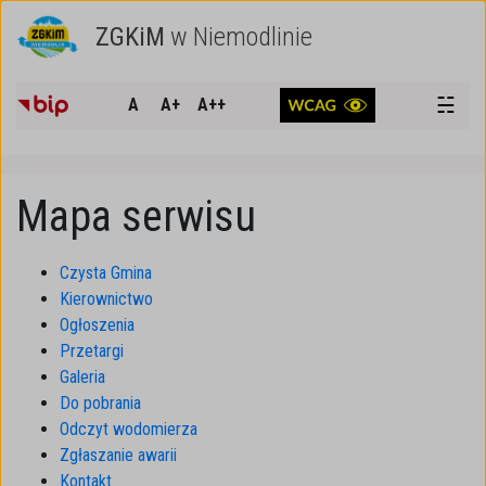
ZGKiM
w Niemodlinie
SZUKAJ
☵
A
A+
A++
Mapa serwisu
Czysta Gmina
Kierownictwo
Ogłoszenia
Przetargi
Galeria
Do pobrania
Odczyt wodomierza
Zgłaszanie awarii
Kontakt