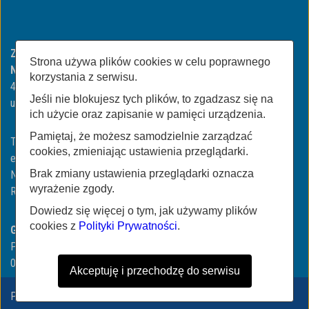
Zakład Gospodarki Komunalnej i Mieszkaniowej w
Strona używa plików cookies w celu poprawnego
Niemodlinie
korzystania z serwisu.
49-100 Niemodlin
Jeśli nie blokujesz tych plików, to zgadzasz się na
ul. ul. Wojska Polskiego 3
ich użycie oraz zapisanie w pamięci urządzenia.
Pamiętaj, że możesz samodzielnie zarządzać
Tel/Fax:
+48774606423
| +48774606318
cookies, zmieniając ustawienia przeglądarki.
email:
biuro@zgkimniemodlin.pl
Brak zmiany ustawienia przeglądarki oznacza
NIP: 991-040-80-56
wyrażenie zgody.
REGON: 160163206
Dowiedz się więcej o tym, jak używamy plików
cookies z
Polityki Prywatności
.
Godziny urzędowania:
Poniedziałek - Piątek
07:00 - 15:00
Akceptuję i przechodzę do serwisu
Projekt i wykonanie: netkoncept.com