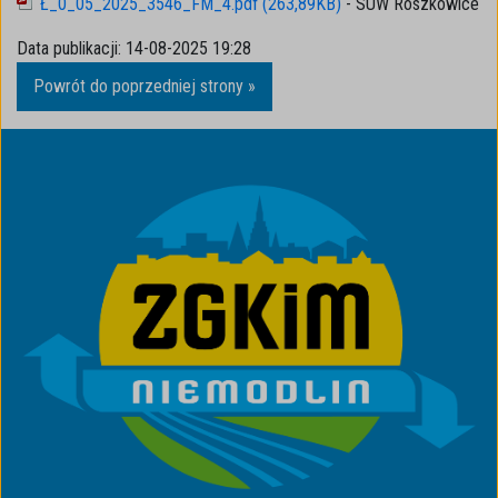
Ł_0_05_2025_3546_FM_4.pdf (263,89KB)
- SUW Roszkowice
Data publikacji:
14-08-2025 19:28
Powrót do poprzedniej strony »