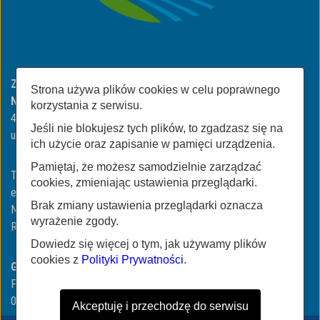
Zakład Gospodarki Komunalnej i Mieszkaniowej w
Strona używa plików cookies w celu poprawnego
Niemodlinie
korzystania z serwisu.
49-100 Niemodlin
Jeśli nie blokujesz tych plików, to zgadzasz się na
ul. ul. Wojska Polskiego 3
ich użycie oraz zapisanie w pamięci urządzenia.
Pamiętaj, że możesz samodzielnie zarządzać
Tel/Fax:
+48774606423
| +48774606318
cookies, zmieniając ustawienia przeglądarki.
email:
biuro@zgkimniemodlin.pl
Brak zmiany ustawienia przeglądarki oznacza
NIP: 991-040-80-56
wyrażenie zgody.
REGON: 160163206
Dowiedz się więcej o tym, jak używamy plików
cookies z
Polityki Prywatności
.
Godziny urzędowania:
Poniedziałek - Piątek
07:00 - 15:00
Akceptuję i przechodzę do serwisu