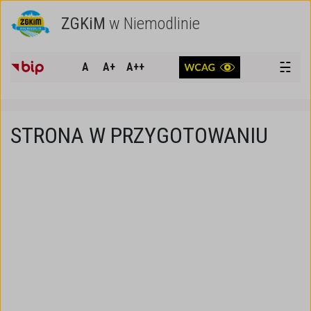
ZGKiM
w Niemodlinie
SZUKAJ
☵
A
A+
A++
STRONA W PRZYGOTOWANIU