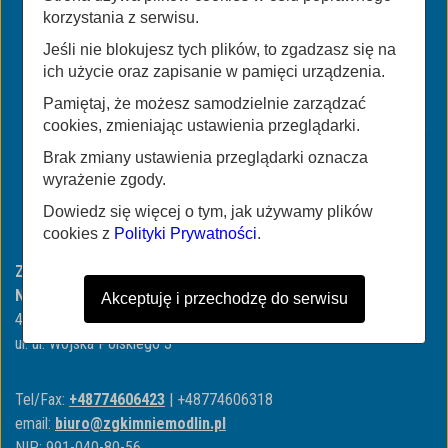
korzystania z serwisu.
Jeśli nie blokujesz tych plików, to zgadzasz się na
ich użycie oraz zapisanie w pamięci urządzenia.
Pamiętaj, że możesz samodzielnie zarządzać
cookies, zmieniając ustawienia przeglądarki.
Brak zmiany ustawienia przeglądarki oznacza
wyrażenie zgody.
Dowiedz się więcej o tym, jak używamy plików
cookies z
Polityki Prywatności
.
Zakład Gospodarki Komunalnej i Mieszkaniowej w
Niemodlinie
Akceptuję i przechodzę do serwisu
49-100 Niemodlin
ul. ul. Wojska Polskiego 3
Tel/Fax:
+48774606423
| +48774606318
email:
biuro@zgkimniemodlin.pl
NIP: 991-040-80-56