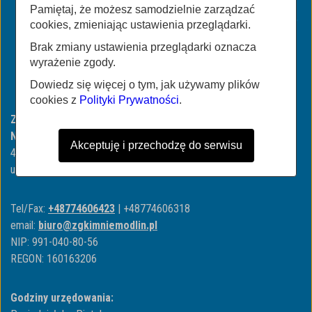
Pamiętaj, że możesz samodzielnie zarządzać
cookies, zmieniając ustawienia przeglądarki.
Brak zmiany ustawienia przeglądarki oznacza
wyrażenie zgody.
Dowiedz się więcej o tym, jak używamy plików
cookies z
Polityki Prywatności
.
Zakład Gospodarki Komunalnej i Mieszkaniowej w
Niemodlinie
Akceptuję i przechodzę do serwisu
49-100 Niemodlin
ul. ul. Wojska Polskiego 3
Tel/Fax:
+48774606423
| +48774606318
email:
biuro@zgkimniemodlin.pl
NIP: 991-040-80-56
REGON: 160163206
Godziny urzędowania: