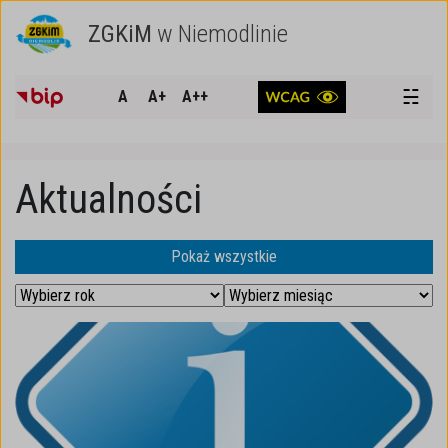
ZGKiM
w Niemodlinie
SZUKAJ
☵
A
A+
A++
Aktualności
Pokaż wszystkie