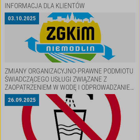
INFORMACJA DLA KLIENTÓW
03
.
10
.
2025
ZMIANY ORGANIZACYJNO-PRAWNE PODMIOTU
ŚWIADCZĄCEGO USŁUGI ZWIĄZANE Z
ZAOPATRZENIEM W WODĘ I ODPROWADZANIEM
ŚCIEKÓW
26
.
09
.
2025