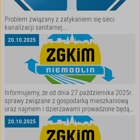
Problem związany z zatykaniem się sieci
kanalizacji sanitarnej...
20
.
10
.
2025
Informujemy, że od dnia 27 października 2025r.
sprawy związane z gospodarką mieszkaniową
oraz najmem i dzierżawami prowadzone będą
przez Urząd Miejski w Niemodlinie.
20
.
10
.
2025