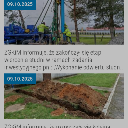
terenie miasta Niemodlina.
09
.
10
.
2025
ZGKiM informuje, że zakończył się etap
wiercenia studni w ramach zadania
inwestycyjnego pn.: „Wykonanie odwiertu studni
głębinowej w celu zasilenia SUW w Graczach”.
09
.
10
.
2025
ZGKiM informuje, że rozpoczęła się kolejna