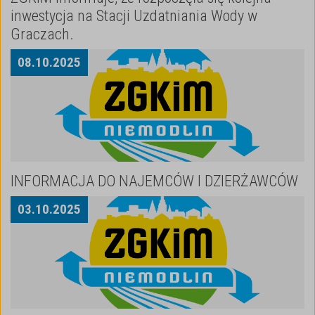
inwestycja na Stacji Uzdatniania Wody w
Graczach.
08
.
10
.
2025
INFORMACJA DO NAJEMCÓW I DZIERŻAWCÓW
03
.
10
.
2025