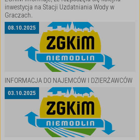
inwestycja na Stacji Uzdatniania Wody w
Graczach.
08
.
10
.
2025
INFORMACJA DO NAJEMCÓW I DZIERŻAWCÓW
03
.
10
.
2025