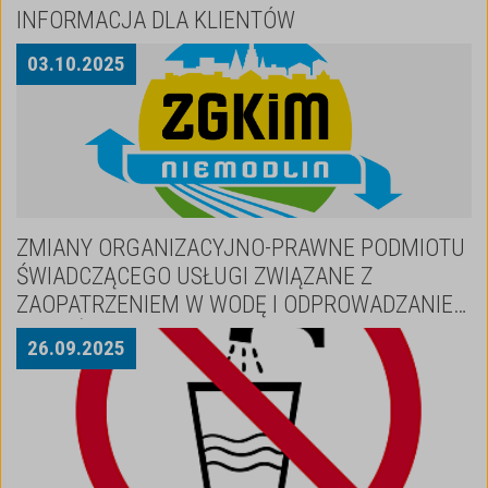
INFORMACJA DLA KLIENTÓW
03
.
10
.
2025
ZMIANY ORGANIZACYJNO-PRAWNE PODMIOTU
ŚWIADCZĄCEGO USŁUGI ZWIĄZANE Z
ZAOPATRZENIEM W WODĘ I ODPROWADZANIEM
ŚCIEKÓW
26
.
09
.
2025