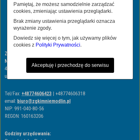
Pamiętaj, że możesz samodzielnie zarządzać
cookies, zmieniając ustawienia przeglądarki.
Brak zmiany ustawienia przeglądarki oznacza
wyrażenie zgody.
Dowiedz się więcej o tym, jak używamy plików
cookies z
Polityki Prywatności
.
Zakład Gospodarki Komunalnej i Mieszkaniowej w
Niemodlinie
Akceptuję i przechodzę do serwisu
49-100 Niemodlin
ul. ul. Wojska Polskiego 3
Tel/Fax:
+48774606423
| +48774606318
email:
biuro@zgkimniemodlin.pl
NIP: 991-040-80-56
REGON: 160163206
Godziny urzędowania: