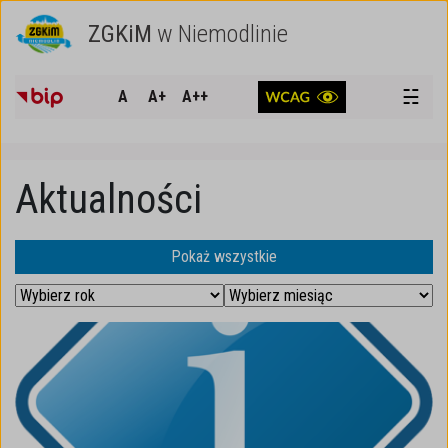
ZGKiM
w Niemodlinie
SZUKAJ
☵
A
A+
A++
Aktualności
Pokaż wszystkie