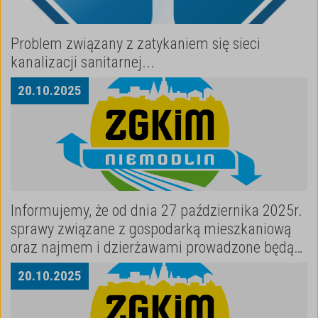
Problem związany z zatykaniem się sieci
kanalizacji sanitarnej...
20
.
10
.
2025
Informujemy, że od dnia 27 października 2025r.
sprawy związane z gospodarką mieszkaniową
oraz najmem i dzierżawami prowadzone będą
przez Urząd Miejski w Niemodlinie.
20
.
10
.
2025