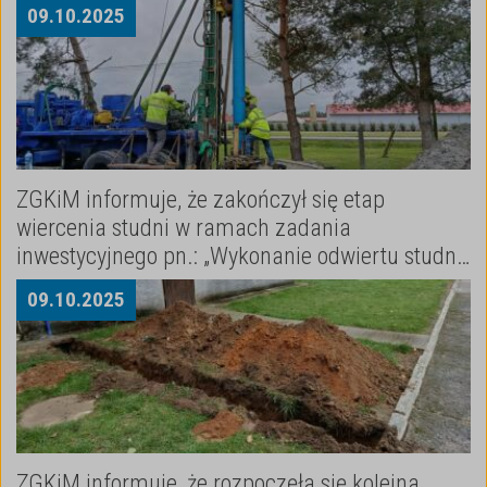
terenie miasta Niemodlina.
09
.
10
.
2025
ZGKiM informuje, że zakończył się etap
wiercenia studni w ramach zadania
inwestycyjnego pn.: „Wykonanie odwiertu studni
głębinowej w celu zasilenia SUW w Graczach”.
09
.
10
.
2025
ZGKiM informuje, że rozpoczęła się kolejna